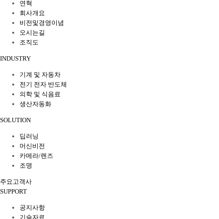
연혁
회사개요
비전및경영이념
오시는길
조직도
INDUSTRY
기계 및 자동차
전기 전자 반도체
의학 및 식음료
생산자동화
SOLUTION
딥러닝
머신비전
카메라/렌즈
조명
주요고객사
SUPPORT
공지사항
기술자료