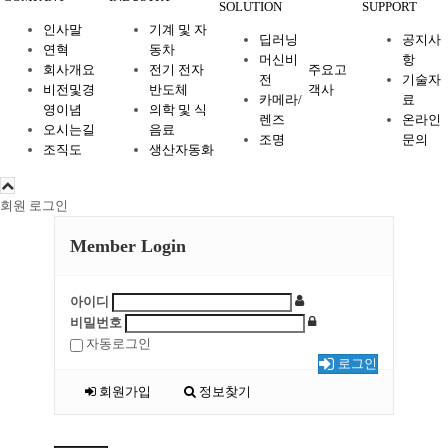
SOLUTION
SUPPORT
인사말
기계 및 자
딥러닝
공지사
연혁
동차
머신비
항
회사개요
전기 전자
주요고
전
기술자
비전및경
반도체
객사
카메라/
료
영이념
의학 및 식
렌즈
온라인
오시는길
음료
조명
문의
조직도
생산자동화
회원 로그인
Member Login
아이디
비밀번호
자동로그인
로그인
회원가입
정보찾기