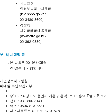
대검찰청
인터넷범죄수사센터
(
icic.sppo.go.kr
/
02-3480-3600)
경찰청
사이버테러대응센터
(
www.ctrc.go.kr
/
02-392-0330)
부 칙 시행일 등
본 방침은 2019년 O5월
2O일부터 시행합니다.
개인정보처리방침
이메일 무단수집거부
우)16954 경기도 용인시 기흥구 흥덕1로 13 흥덕IT밸리 B-703
전화 :
031-206-3141
팩스 :
0504-213-7531
사업자등록번호 :
676-87-01578