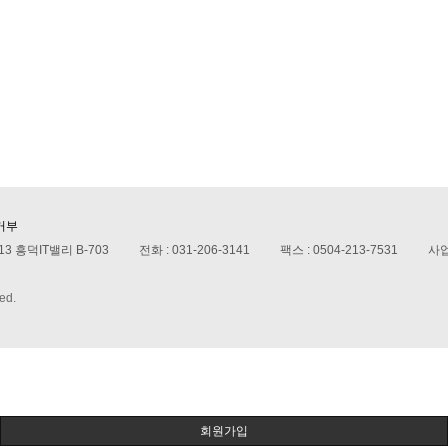
거부
3 흥덕IT밸리 B-703
전화 :
031-206-3141
팩스 :
0504-213-7531
사
ved.
회원가입