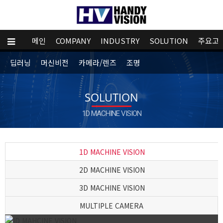
메인
COMPANY
INDUSTRY
SOLUTION
주요고
딥러닝
머신비전
카메라/렌즈
조명
SOLUTION
1D MACHINE VISION
1D MACHINE VISION
2D MACHINE VISION
3D MACHINE VISION
MULTIPLE CAMERA