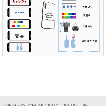
우)16954 경기도 용인시 기흥구 흥덕1로 13 흥덕IT밸리 B-703