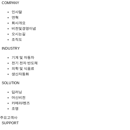
COMPANY
인사말
연혁
회사개요
비전및경영이념
오시는길
조직도
INDUSTRY
기계 및 자동차
전기 전자 반도체
의학 및 식음료
생산자동화
SOLUTION
딥러닝
머신비전
카메라/렌즈
조명
주요고객사
SUPPORT