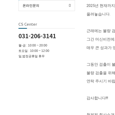
2025
년 현재까지
온라인문의
올려놓습니다
.
CS Center
근래에는 불량 
031-206-3141
그간 머신비전에
월-금 : 10:00 ~ 20:00
매우 큰 성과가
토요일 : 10:00 ~ 12:00
일,법정공휴일 휴무
그동안 검출이 
불량 검출을 위
연락 주시기 바
감사합니다
!!!
첨부된 회사소개