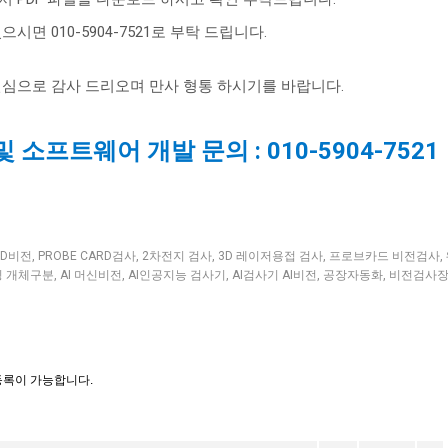
있으시면
010-5904-7521
로 부탁 드립니다
.
진심으로 감사 드리오며 만사 형통 하시기를 바랍니다
.
 소프트웨어 개발 문의 : 010-5904-7521
3D비전
,
PROBE CARD검사
,
2차전지 검사
,
3D 레이저용접 검사
,
프로브카드 비전검사
,
 개체구분
,
AI 머신비전
,
AI인공지능 검사기
,
AI검사기 AI비전
,
공장자동화
,
비전검사
등록이 가능합니다.