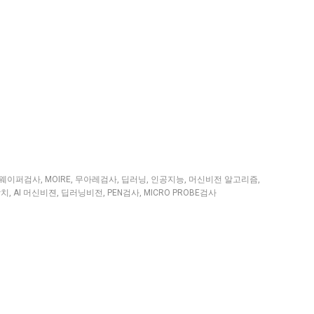
웨이퍼검사
,
MOIRE
,
무아레검사
,
딥러닝
,
인공지능
,
머신비전 알고리즘
,
장치
,
AI 머신비젼
,
딥러닝비전
,
PEN검사
,
MICRO PROBE검사