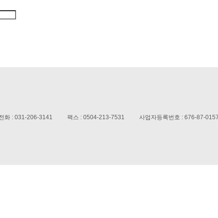
전화 :
031-206-3141
팩스 :
0504-213-7531
사업자등록번호 :
676-87-015