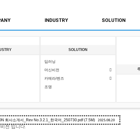
PANY
INDUSTRY
SOLUTION
USTRY
SOLUTION
딥러닝
머신비전
카메라/렌즈
조명
반기 (주)핸디비전 회사소개서 및 개발 내역 올려 
636
2025.08.20 09:34
2025.08.20
ON 회사소개서_Rev No.3.2.1_한국어_250730.pdf (7.5M)
비전 입니다
.