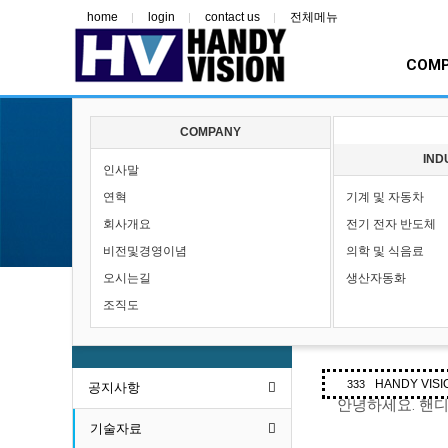
home
login
contact us
전체메뉴
COM
COMPANY
SUPPORT
IND
인사말
연혁
기계 및 자동차
기술자료
회사개요
전기 전자 반도체
비전및경영이념
의학 및 식음료
오시는길
생산자동화
조직도
2025년 상
SUPPORT
관리자
0
1,
HANDY VISI
333
공지사항
안녕하세요
.
핸디
기술자료