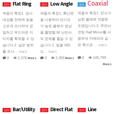
Coaxial
Flat Ring
Low Angle
인기
인기
현재
제품의 특징1. 반사가
제품의 특징1. 검사
제품의 특징1. 확산판
심한 물체에 적합한
대상물 전체에 빛을
을 사용하여 반사도
조명입니다.2. 무반사
고르게 조사하여 균
가 높은 물체의 영상
코팅 Half Mirror를 사
일하고 부드러운 이
을 촬영할 때 난반사
용하여 카메라와 같
미지를 획득할 수 있
의 문제를 줄일 수 있
은 축으로 …
습니다.2. 넓은 범위
습니다.2. 빛을 360
더보기
를 조사…
도…
더보기
더보기
0
145,799
0
2,376
More
0
2,355
More
More
Bar/Utility
Direct Flat
Line
인기
인기
인기