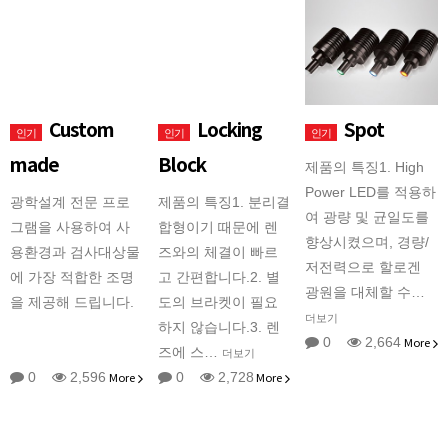
Custom
Locking
Spot
인기
인기
인기
made
Block
제품의 특징1. High
Power LED를 적용하
광학설계 전문 프로
제품의 특징1. 분리결
여 광량 및 균일도를
그램을 사용하여 사
합형이기 때문에 렌
향상시켰으며, 경량/
용환경과 검사대상물
즈와의 체결이 빠르
저전력으로 할로겐
에 가장 적합한 조명
고 간편합니다.2. 별
광원을 대체할 수…
을 제공해 드립니다.
도의 브라켓이 필요
더보기
하지 않습니다.3. 렌
0
2,664
More
즈에 스…
더보기
0
2,596
More
0
2,728
More