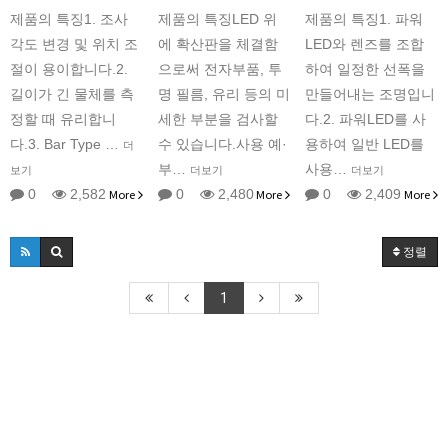
제품의 특징1. 조사
제품의 특징LED 위
제품의 특징1. 파워
각도 변경 및 위치 조
에 확산판을 체결함
LED와 렌즈를 조합
절이 용이합니다.2.
으로써 전자부품, 투
하여 일정한 선폭을
길이가 긴 물체를 측
명 필름, 유리 등의 미
만들어내는 조명입니
정할 때 유리합니
세한 부분을 검사할
다.2. 파워LED를 사
다.3. Bar Type …
수 있습니다.사용 예·
용하여 일반 LED를
더
부…
사용…
보기
더보기
더보기
0
2,582
More
0
2,480
More
0
2,409
More
정렬
1